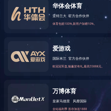
华科泰生物成立于2007年，是一家以“领衔
一”为经营宗旨，专注于定量免疫检测的高新技
外诊断试剂及仪器的研发、生产和销售。目前共
两大产品线，工业化产品多达260余项。其中P
化学发光肿瘤产品销量在国内遥遥领先！201
投入的子公司天津华科泰生物技术有限公司，2
产运营。 公司始终秉承 “敬小慎微，专注负责”
自己”的服务观，以诚恳、务实、负责的态度，
理念服务于