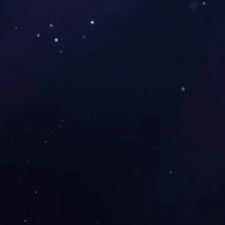
企业哲学
以质量稳定建树品牌
以技术创新谋求发展
产品