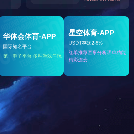
望通过优质的产品和服务逐步优化“早诊
上贡献一份力量，进而实现助力“健康中
应倾尽全力为客户提供优质的产品和贴心
生活品质和工作环境，同时向股东们提供
严守产品品质，不断推出更加有竞争力的