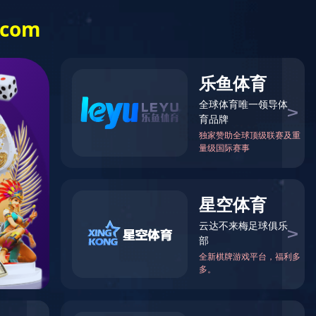
EN
关于
投资者关系
公司介绍