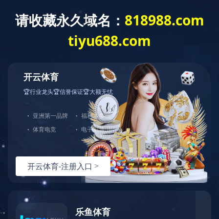
严正声明 Strict Statement
29
2025-10
华科泰生物丨第二届中国国际供应链促进博览会精彩回顾
05
2024年11月30日，备受国内外瞩目的第二届中国国际供应链促
2024-12
进博览会（以下简称链博会）在北京圆满结束。天津华科泰生
物技术有限公司（以下简称华科泰）作为健康生活链的代表企
业，与其他企业共同构建了天津康养产业链展区，将银发经济
发展作为产业链价值中枢，展示了多层次、全方位的养老生态
上新了｜华科泰生物细胞因子检测项目获证
22
体系。11月26日，天津市副市长李...
我公司研发的炎症检测项目白介素-1β（IL-1β）、白介素8（IL-
2024-08
8）、白介素10（IL-10）、α肿瘤坏死因子（TNF-α）磁微粒化
学发光法测定试剂盒顺利通过药品监督管理局审批，获医疗器
械产品注册证，与我司已有产品白介素6（IL-6）组合成细胞因
子五项！白介素-1β（IL-1β）京械注准（20242400385）白介素
新仪器｜超高速化学发光仪上市！
22
8（IL-8）京械注准（2...