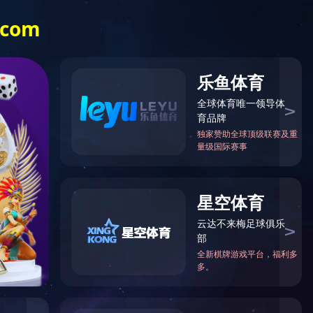
EN
关于
投资者关系
投资者关系