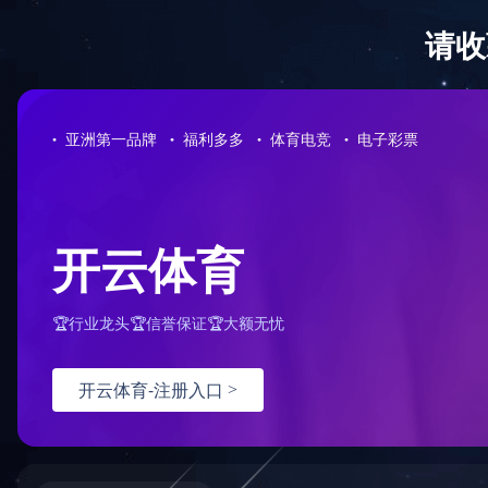
kaiyun·开云(中国)官
INVESTOR 
kaiyun·开云(中国)官方网站-kaiyun.com
/
投资者关