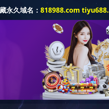
方网站-kaiyun.com
产品
问答
新闻
RELATIONS
系