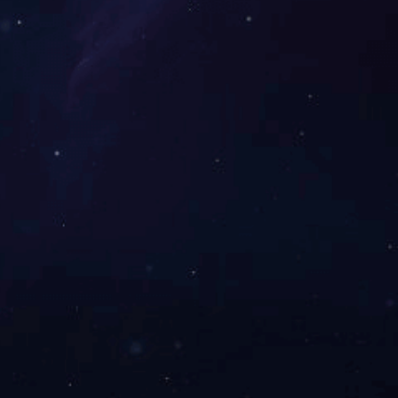
查看更多
加载更多
新闻
关于
公司新闻
公司介绍
0
发光系列
媒体报道
总经理寄语
e
公司文化
大事记
公司荣誉