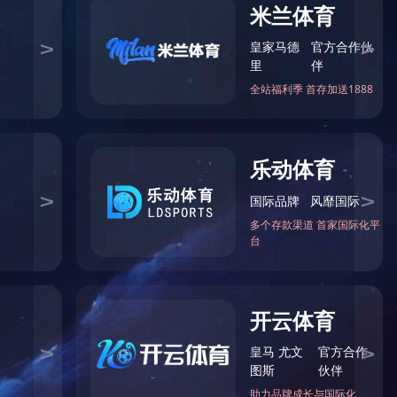
25-OH-D
(25-羟基维生素D)