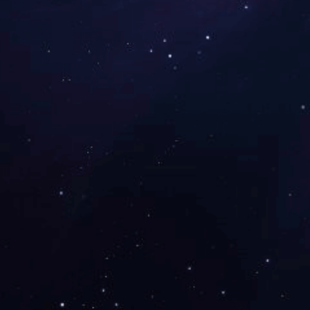
查看更多
产品
POCT系列
磁微粒化学
仪器设备