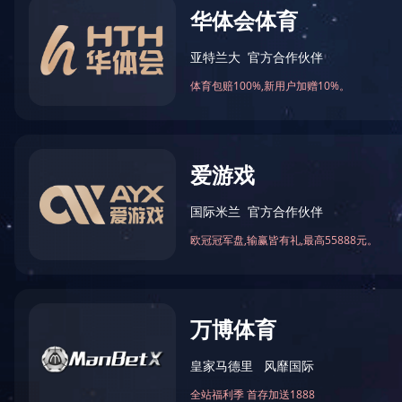
β-CTx
(β-胶原特殊序列)