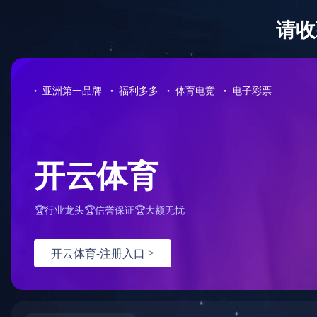
kaiyun·开云(中国)官
PRODUCT
kaiyun·开云(中国)官方网站-kaiyun.com
/
POCT系列
POCT系列
kaiyun·开云(中国)官方网站-kaiyun.com
肝纤维检测
胃功能检测
心脏标志物