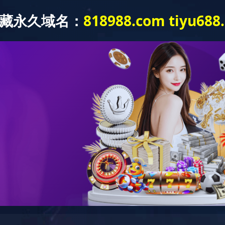
方网站-kaiyun.com
产品
问答
新闻
k
/
kaiyun·开云(中国)官方网站-kaiyun.com
磁微粒化学发光系列
妇幼健康
炎症检测